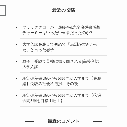
最近の投稿
ブラッククローバー最終巻&完全魔導書感想|
チャーミーはいったい何者だったのか?
大学入試を終えて初めて「馬渕が大きかっ
た」と言った息子
息子、受験で英検に振り回される|高校入試・
大学入試
馬渕偏差値U50から関関同立入学まで【完結
編】受験の社会科選択、その後
考
馬渕偏差値U50から関関同立入学まで【⑦過
去問8割を目指す理由】
最近のコメント