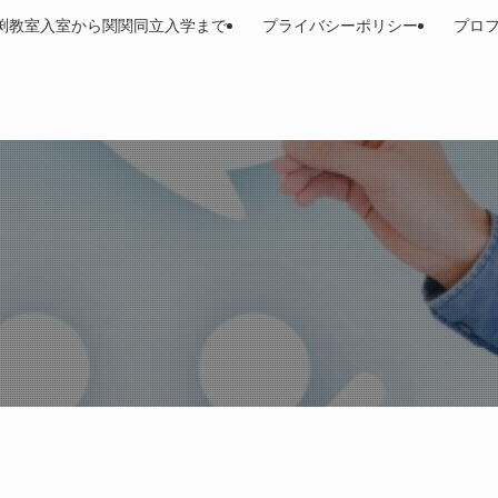
渕教室入室から関関同立入学まで
プライバシーポリシー
プロ