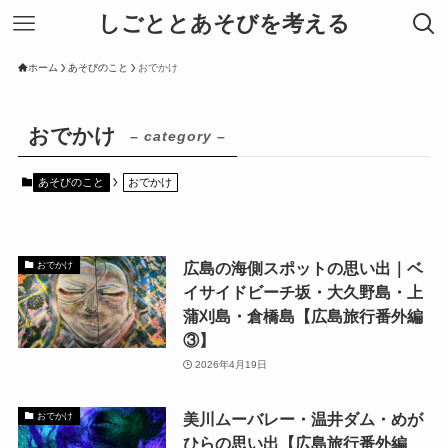
しごととあそびを考える
ホーム
あそびのこと
おでかけ
おでかけ
– category –
あそびのこと
おでかけ
広島の海側スポットの思い出｜ベ
おでかけ
イサイドビーチ坂・大久野島・上
蒲刈島・倉橋島【広島旅行番外編
③】
2026年4月19日
美川ムーバレー・温井ダム・めが
おでかけ
ひらの思い出【広島旅行番外編