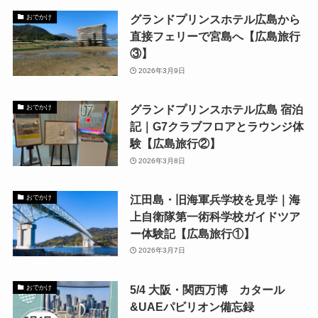
グランドプリンスホテル広島から
おでかけ
直接フェリーで宮島へ【広島旅行
③】
2026年3月9日
グランドプリンスホテル広島 宿泊
おでかけ
記｜G7クラブフロアとラウンジ体
験【広島旅行②】
2026年3月8日
江田島・旧海軍兵学校を見学｜海
おでかけ
上自衛隊第一術科学校ガイドツア
ー体験記【広島旅行①】
2026年3月7日
5/4 大阪・関西万博 カタール
おでかけ
&UAEパビリオン備忘録