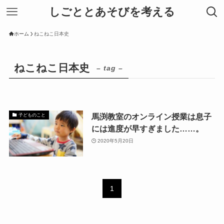
しごととあそびを考える
ホーム
ねこねこ日本史
ねこねこ日本史
– tag –
馬渕教室のオンライン授業は息子
子どものこと
には進度が早すぎました……。
2020年5月20日
1